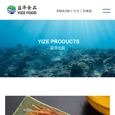
首页
ENGLISH
丨
中文
丨
日本語
关于益泽
益泽出品
益泽动态
联系益泽