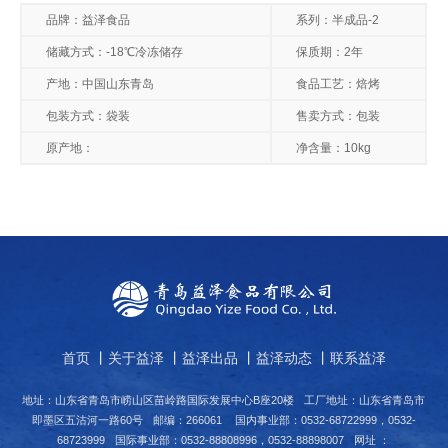
品牌：益泽食品
系列：半成品-2
储藏方式：-18℃冷冻储存
保质期：2年
产地：中国山东青岛
食品工艺：焙烤
包装方式：袋装
售卖方式：包装
原产地：
净含量：10kg
首页
丨
关于益泽
丨
益泽出品
丨
益泽动态
丨
联系益泽
地址：山东省青岛市崂山区苗岭路国际发展中心B座20楼
工厂地址：山东省青岛市
即墨区五沽河一路60号
邮编：266061
国内事业部：0532-68722999，0532-
68723999
国际事业部：0532-88808996，0532-88898007
网址 ：